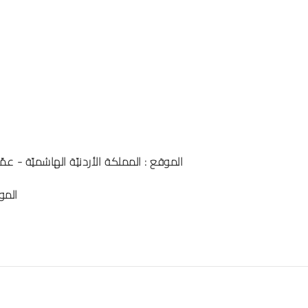
الموقع : المملكة الأردنيّة الهاشميّة - عمّ
المو