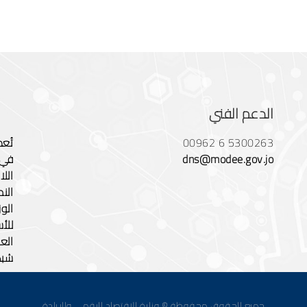
الدعم الفني
00962 6 5300263
تُع
dns@modee.gov.jo
في 
النط
الو
الع
شبكة
جميع الحقوق محفوظة © وزارة الإقتصاد الرقمي والريادة