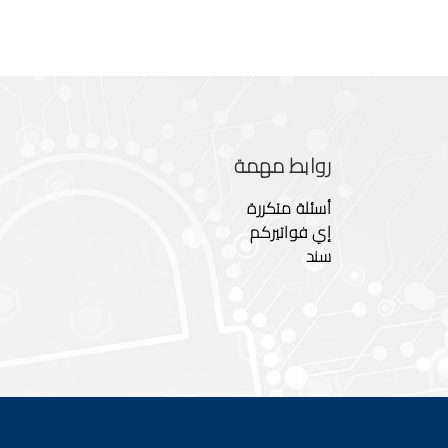
روابط مهمة
أسئلة متكررة
إي فواتيركم
سند