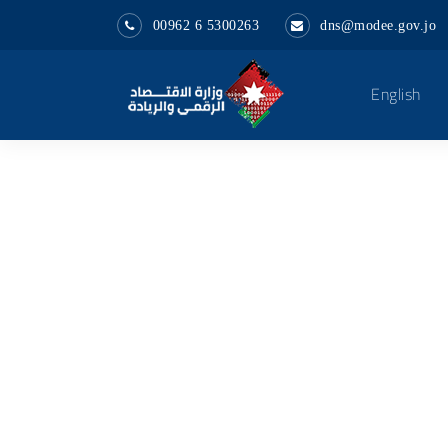
00962 6 5300263
dns@modee.gov.jo
English