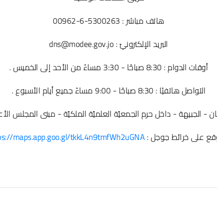
هاتف مباشر : 5300263-6-00962
البريد الإلكترونيّ : dns@modee.gov.jo
أوقات الدوام : 8:30 صباحًا - 3:30 مساءً من الأحد إلى الخميس .
التواصل هاتفيًا : 8:30 صباحًا - 9:00 مساءً جميع أيام الأسبوع .
ان - الجبيهة - داخل حرم الجمعيّة العلميّة الملكيّة - مبنى المجلس الأع
قع على خرائط جوجل :
ps://maps.app.goo.gl/tkkL4n9tmfWh2uGNA