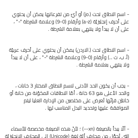
- اسم النطاق تحت (.jo) أو أيّ من تفرعاتها يمكن أن يحتوي
على أحرف إنجليزيّة (a-z) وأرقام (0-9) وعلامة الشرطة "-" ،
على أن لا يبدأ ولا ينتهي بعلامة الشرطة .
- اسم النطاق تحت (.الاردن) يمكن أن يحتوي على أحرف عربيّة
(أ، ب، ت ...) وأرقام (0-9) وعلامة الشرطة "-" ، على أن لا يبدأ
ولا ينتهي بعلامة الشرطة .
- يجب أن يكون الحد الأدنى لاسم النطاق المختار 3 خانات ،
والحد الأعلى هو 63 خانة ، أمّا النطاقات المكوّنة من خانة أو
خانتيْن فإنّها تُعرض على مختصين من الإدارة العليا ليتم
الموافقة عليها وتحديد البدل المناسب لها .
- ألّا يبدأ بالصيغة (xn--) ؛ لأنّ هذه الصيغة مخصصة للأسماء
التي تُحوَّل من محارف أيّة لغة (Unicode) إلى المحارف الإنجليزيّة