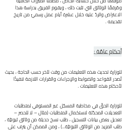
موقعنا من خلال حسابك الخاص ، مُضمّنًا المبررات الكافية
ومُرفقًا الوثائق التي تثبت ذلك ، ويقوم الفريق بدراسة هذا
الاعتراض والردّ عليه خلال عشرة أيام عمل رسميّ من تاريخ
تقديمه .
أحكام عامّة :
للوزارة تحديث هذه التعليمات من وقت لآخر حسب الحاجة ، بحيث
تُصدر القواعد والضوابط والإجراءات والقرارات اللازمة تنفيذًا
لأحكام هذه التعليمات .
للوزارة الحقّ في مخاطبة المسجّل غير المستوفي لمتطلبات
التعديلات المحدّثة لاستكمال المتطلبات (مثال – لا للحصر –
تعديل بعض بيانات التسجيل ، طلب نسخ حديثة من وثائق ثبوتيّة ،
طلب المزيد من الوثائق الثبوتيّة...) ، ومن الممكن أن يترتب على