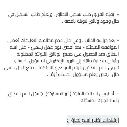
- يُقيّم الفريق طلب تسجيل النطاق ، ويُعلَم طالب التسجيل في
حال وجود وثائق ثبوتيّة ناقصة .
- بعد دراسة الطلب ، وفي حال عدم مخالفته التعليمات تُعطى
الموافقة المبدئيّة - بحد أقصى يوم عمل رسميّ - على اسم
النطاق بعد الحصول على جميع الوثائق الثبوتيّة المطلوبة ،
وتُرسَل مطالبة ماليّة إلى البريد الإلكترونيّ لمسؤول الحساب
تحوي اسم النطاق والرقم المرجعيّ لاستكمال دفع البدل ، وفي
حال الرفض يُعلم مسؤول الحساب أيضًا .
- تُستوفى البدلات الماليّة (غير المستردّة) ويُسجّل اسم النطاق
باسم الجهة المسجِّلة .
إرشادات اختيار اسم نطاق :