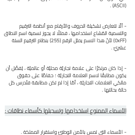
(ASCII) .
- ألّا تتعارض تشكيلة الحروف والأرقام مع أنظمة الترقيم
والتسمية المُشاع استخدامها ، فمثلًا لا يجوز تسمية اسم النطاق
(0xFF) لأنّ هذا الاسم يمثل الرقم (255) بنظام الترقيم الستة
عشريّ .
- إذا كان مرتكزًا على علامة تجاريّة محليّة أو عالميّة ، يُفضّل أن
يكون مطابقًا لاسم العلامة التجاريّة ؛ حفاظًا على حقوق
مالكي العلامات التجاريّة ، أمّا إذا لم تكن مطابقة فتُدرس كل
حالة بحالتها .
الأسماء الممنوع استخدامها وتسجيلها كأسماء نطاقات :
- الأسماء التي تمس بالأمن الوطنيّ واستقرار المملكة .