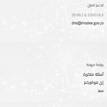
الدعم الفني
00962 6 5300263
dns@modee.gov.jo
روابط مهمة
أسئلة متكررة
إي فواتيركم
سند