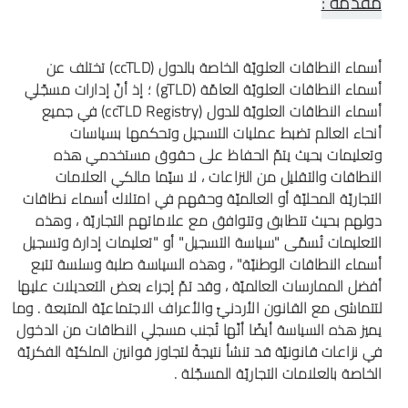
مقدّمة :
أسماء النطاقات العلويّة الخاصة بالدول (ccTLD) تختلف عن
أسماء النطاقات العلويّة العامّة (gTLD) ؛ إذ أنّ إدارات مسجّلي
أسماء النطاقات العلويّة للدول (ccTLD Registry) في جميع
أنحاء العالم تضبط عمليات التسجيل وتحكمها بسياسات
وتعليمات بحيث يتمّ الحفاظ على حقوق مستخدمي هذه
النطاقات والتقليل من النزاعات ، لا سيّما مالكي العلامات
التجاريّة المحليّة أو العالميّة وحقهم في امتلاك أسماء نطاقات
دولهم بحيث تتطابق وتتوافق مع علاماتهم التجاريّة ، وهذه
التعليمات تُسمّى "سياسة التسجيل" أو "تعليمات إدارة وتسجيل
أسماء النطاقات الوطنيّة" ، وهذه السياسة صلبة وسلسة تتبع
أفضل الممارسات العالميّة ، وقد تمّ إجراء بعض التعديلات عليها
لتتماشى مع القانون الأردنيّ والأعراف الاجتماعيّة المتبعة . وما
يميز هذه السياسة أيضًا أنّها تُجنب مسجلي النطاقات من الدخول
في نزاعات قانونيّة قد تنشأ نتيجةً لتجاوز قوانين الملكيّة الفكريّة
الخاصة بالعلامات التجاريّة المسجّلة .