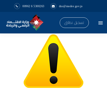
00962 6 5300263
dns@modee.gov.jo
تسجيل نطاق
menu