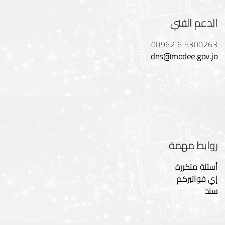
الدعم الفني
00962 6 5300263
dns@modee.gov.jo
روابط مهمة
أسئلة متكررة
إي فواتيركم
سند