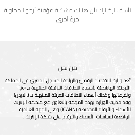
نأسف لإخبارك بأن هنالك مشكلة مؤقتة أرجو المحاولة
مرةً أخرى
من نحن
تُعد وزارة الاقتصاد الرقميّ والريادة المسجل الحصريّ في المملكة
الأردنيّة الهاشميّة لأسماء النطاقات اللاتينيّة المنتهية بـِ (jo.)
وتفرعاتها وكذلك أسماء النطاقات العربيّة المنتهية بـِ (.الاردن) ،
وقد حظيت الوزارة بهذه المهمة بالتعاون مع منظمة الإنترنت
للأسماء والأرقام المخصصة (ICANN) وهي الجهة العالميّة
الواضعة لسياسات الأسماء والأرقام على شبكة الإنترنت .