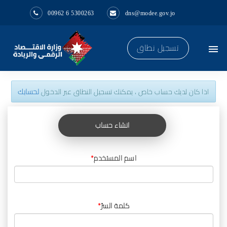
00962 6 5300263
dns@modee.gov.jo
تسجيل نطاق
menu
اذا كان لديك حساب خاص ، يمكنك تسجيل النطاق عبر الدخول
لحسابك
انشاء حساب
اسم المستخدم
*
كلمة السرّ
*